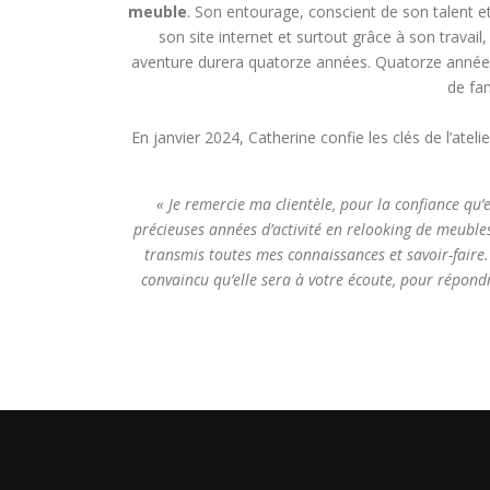
meuble
. Son entourage, conscient de son talent et 
son site internet et surtout grâce à son travai
aventure durera quatorze années. Quatorze année
de fam
En janvier 2024, Catherine confie les clés de l’ate
« Je remercie ma clientèle, pour la confiance qu’e
précieuses années d’activité en relooking de meubles.
transmis toutes mes connaissances et savoir-faire.
convaincu qu’elle sera à votre écoute, pour répond