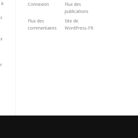
 à
Connexion
Flux des
publications
es
Flux des
Site de
commentaires
WordPress-FR
ux
i