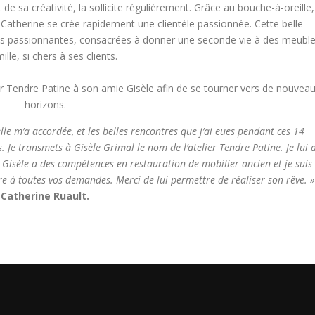
de sa créativité, la sollicite régulièrement. Grâce au bouche-à-oreille,
l, Catherine se crée rapidement une clientèle passionnée. Cette belle
s passionnantes, consacrées à donner une seconde vie à des meubl
ille, si chers à ses clients.
lier Tendre Patine à son amie Gisèle afin de se tourner vers de nouvea
horizons.
lle m’a accordée, et les belles rencontres que j’ai eues pendant ces 14
 Je transmets à Gisèle Grimal le nom de l’atelier Tendre Patine. Je lui a
 Gisèle a des compétences en restauration de mobilier ancien et je suis
re à toutes vos demandes. Merci de lui permettre de réaliser son rêve. »
Catherine Ruault.